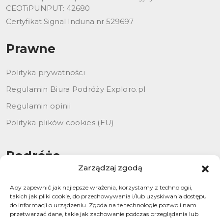
CEOTiPUNPUT: 42680
Certyfikat Signal Induna nr 529697
Prawne
Polityka prywatności
Regulamin Biura Podróży Exploro.pl
Regulamin opinii
Polityka plików cookies (EU)
Podróże
Zarządzaj zgodą
Przygoda
Aby zapewnić jak najlepsze wrażenia, korzystamy z technologii,
Rejsy
takich jak pliki cookie, do przechowywania i/lub uzyskiwania dostępu
do informacji o urządzeniu. Zgoda na te technologie pozwoli nam
Szyte na miarę
przetwarzać dane, takie jak zachowanie podczas przeglądania lub