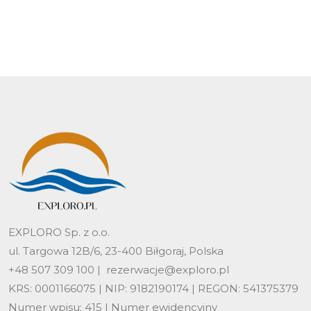
EXPLORO Sp. z o.o.
ul. Targowa 12B/6, 23-400 Biłgoraj, Polska
+48 507 309 100 |
rezerwacje@exploro.pl
KRS: 0001166075 | NIP: 9182190174 | REGON: 541375379
Numer wpisu: 415 | Numer ewidencyjny