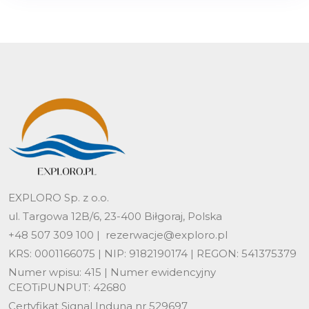
EXPLORO Sp. z o.o.
ul. Targowa 12B/6, 23-400 Biłgoraj, Polska
+48 507 309 100 |
rezerwacje@exploro.pl
KRS: 0001166075 | NIP: 9182190174 | REGON: 541375379
Numer wpisu: 415 | Numer ewidencyjny
CEOTiPUNPUT: 42680
Certyfikat Signal Induna nr 529697