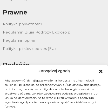
Prawne
Polityka prywatności
Regulamin Biura Podróży Exploro.pl
Regulamin opinii
Polityka plików cookies (EU)
Podróże
Zarządzaj zgodą
Przygoda
Aby zapewnić jak najlepsze wrażenia, korzystamy z technologii,
Rejsy
takich jak pliki cookie, do przechowywania i/lub uzyskiwania dostępu
do informacji o urządzeniu. Zgoda na te technologie pozwoli nam
Szyte na miarę
przetwarzać dane, takie jak zachowanie podczas przeglądania lub
unikalne identyfikatory na tej stronie. Brak wyrażenia zgody lub
wycofanie zgody może niekorzystnie wpłynąć na niektóre cechy i
funkcje.