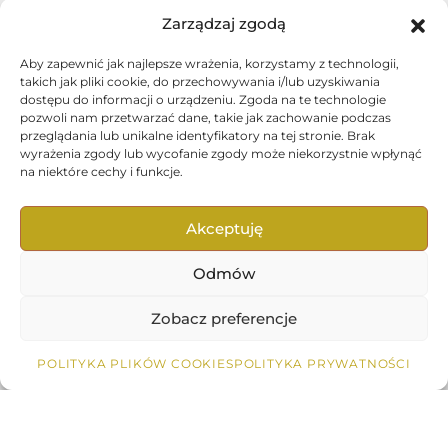
Zarządzaj zgodą
Przygoda
Aby zapewnić jak najlepsze wrażenia, korzystamy z technologii,
Rejsy
takich jak pliki cookie, do przechowywania i/lub uzyskiwania
dostępu do informacji o urządzeniu. Zgoda na te technologie
Szyte na miarę
pozwoli nam przetwarzać dane, takie jak zachowanie podczas
przeglądania lub unikalne identyfikatory na tej stronie. Brak
wyrażenia zgody lub wycofanie zgody może niekorzystnie wpłynąć
na niektóre cechy i funkcje.
Kontakt
Akceptuję
rezerwacje@exploro.pl
Odmów
Zobacz preferencje
POLITYKA PLIKÓW COOKIES
POLITYKA PRYWATNOŚCI