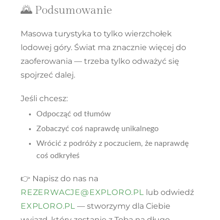
🌄 Podsumowanie
Masowa turystyka to tylko wierzchołek
lodowej góry. Świat ma znacznie więcej do
zaoferowania — trzeba tylko
odważyć się
spojrzeć dalej
.
Jeśli chcesz:
Odpocząć od tłumów
Zobaczyć coś naprawdę unikalnego
Wrócić z podróży z poczuciem, że naprawdę
coś odkryłeś
👉 Napisz do nas na
REZERWACJE@EXPLORO.PL
lub odwiedź
EXPLORO.PL
— stworzymy dla Ciebie
wyjazd, który zostanie z Tobą na długo.